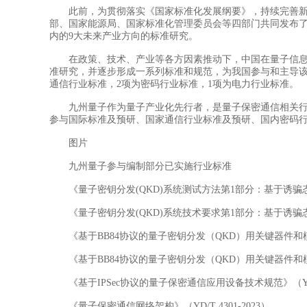
此前，为贯彻落实《国家标准化发展纲要》，持续完善新兴
部、国家能源局、国家标准化管理委员会等四部门共同发布了《
内的9大未来产业方向的标准研究。
在政策、技术、产业等各方因素推动下，中国在量子信息技
准研究，并逐步形成一系列标准和规范，为我国参与和主导该
通信行业标准，2项为密码行业标准，1项为电力行业标准。
九州量子作为量子产业化先行者，是量子保密通信相关行业
参与国际标准及预研、国家通信行业标准及预研、国内密码
图片
九州量子参与编制部分已实施行业标准
《量子密钥分发(QKD)系统测试方法第1部分：基于诱骗态BB84协
《量子密钥分发(QKD)系统技术要求第1部分：基于诱骗态BB84协
《基于BB84协议的量子密钥分发（QKD）用关键器件和模块第3
《基于BB84协议的量子密钥分发（QKD）用关键器件和模块第2
《基于IPSec协议的量子保密通信应用设备技术规范》（YD/T 
《量子保密通信网络架构》（YD/T 4301-2023）