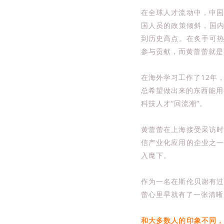
在全球人才流动中，中
国人员的政策倾斜，国内
到历史高点。在炙手可热
参与贡献，而黄蕾蕾就是
在海外学习工作了12年
总希望做出来的东西能用
科技人才“回流潮”。
黄蕾蕾在上海接受采访
信产业化应用的企业之
入麾下。
作为一名在斯伦贝谢有
蕾心里早就有了一张清晰
和大多数人的印象不同