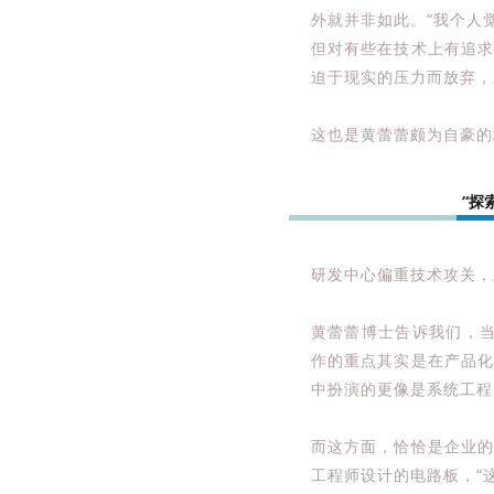
外就并非如此。“我个人
但对有些在技术上有追
迫于现实的压力而放弃，
这也是黄蕾蕾颇为自豪的
“探
研发中心偏重技术攻关，
黄蕾蕾博士告诉我们，当
作的重点其实是在产品
中扮演的更像是系统工程
而这方面，恰恰是企业
工程师设计的电路板，“